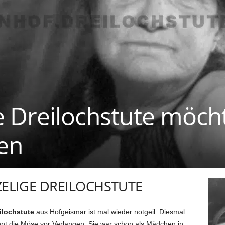
e Dreilochstute möch
den
ZELIGE DREILOCHSTUTE
ilochstute
aus Hofgeismar ist mal wieder notgeil. Diesmal
rennt die Möse vor Verlangen. Sie war schon als Mädchen in